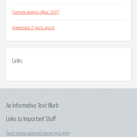
Скачать микро офис 2007
Анжелика 2 часть книга
Links
An Informative Text Blurb
Links to Important Stuff
Текст песни ивангай песня про доту