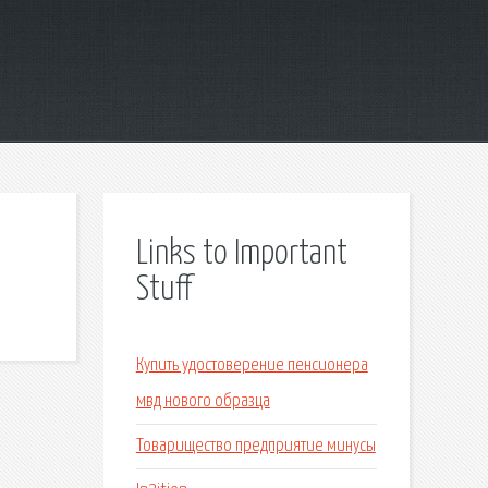
Links to Important
Stuff
Купить удостоверение пенсионера
мвд нового образца
Товарищество предприятие минусы