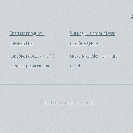
A
Опасные предметы
Чит коды на order of war
презентация
освобождение
Коробка передач мтз 50
Скачать телефонная книга
схема переключения
excel
© Untitled. All rights reserved.