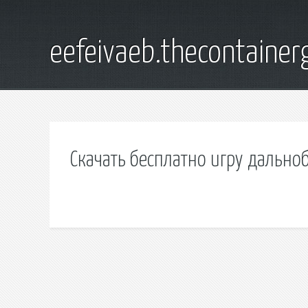
eefeivaeb.thecontainer
Скачать бесплатно игру дально