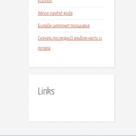
In2ition
Wince navitel 4pda
Билайн интернет прошивка
Скачать последний альбом насти и
потапа
Links