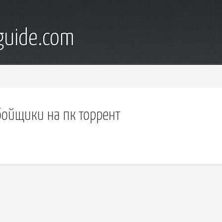
guide.com
бойщики на пк торрент