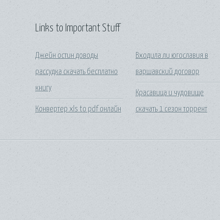
Links to Important Stuff
Джейн остин доводы
Входила ли югославия в
рассудка скачать бесплатно
варшавский договор
книгу
Красавица и чудовище
Конвертер xls to pdf онлайн
скачать 1 сезон торрент