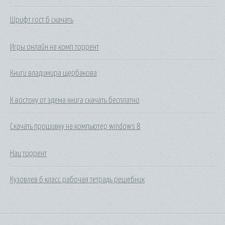
Шрифт гост б скачать
Игры онлайн на комп торрент
Книги владимира щербакова
К востоку от эдема книга скачать бесплатно
Скачать прошивку на компьютер windows 8
Нац торрент
Кузовлев 6 класс рабочая тетрадь решебник