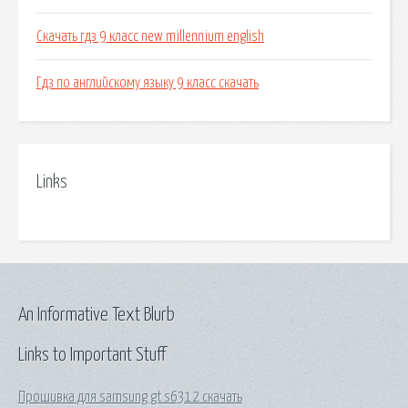
Скачать гдз 9 класс new millennium english
Гдз по английскому языку 9 класс скачать
Links
An Informative Text Blurb
Links to Important Stuff
Прошивка для samsung gt s6312 скачать