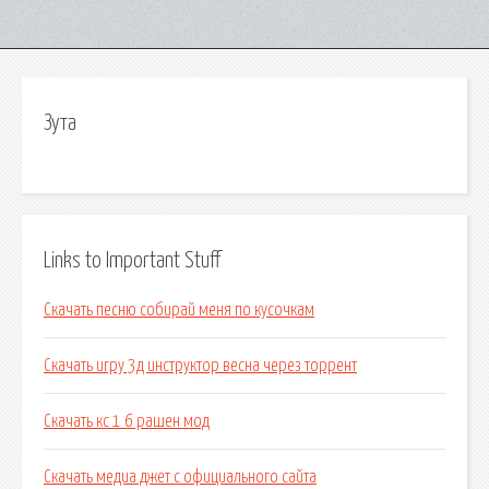
Зута
Links to Important Stuff
Скачать песню собирай меня по кусочкам
Скачать игру 3д инструктор весна через торрент
Скачать кс 1 6 рашен мод
Скачать медиа джет с официального сайта