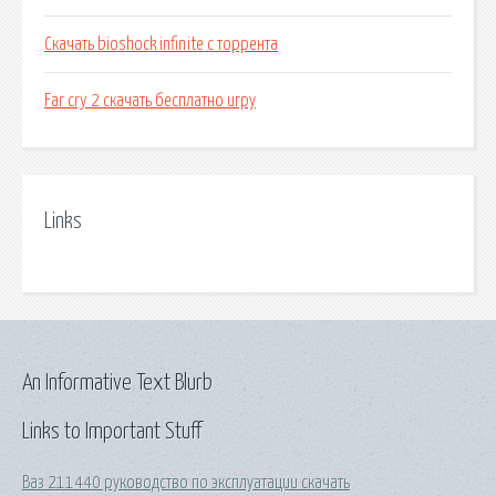
Скачать bioshock infinite с торрента
Far cry 2 скачать бесплатно игру
Links
An Informative Text Blurb
Links to Important Stuff
Ваз 211440 руководство по эксплуатации скачать