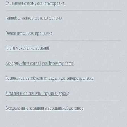
Слизывает сперму скачать торрент
Ганнибал лектор фото из фильма
Denon avr x1000 прошивка
Книги маханенко василий
Аккорды chris cornell you know my name
Расписание автобусов от ивделя до североуральска
Литл пет шоп скачать игру на андроид
Входила ли югославия в варшавский договор