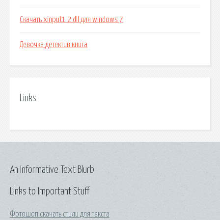
Скачать xinput1 2 dll для windows 7
Девочка детектив книга
Links
An Informative Text Blurb
Links to Important Stuff
Фотошоп скачать стили для текста