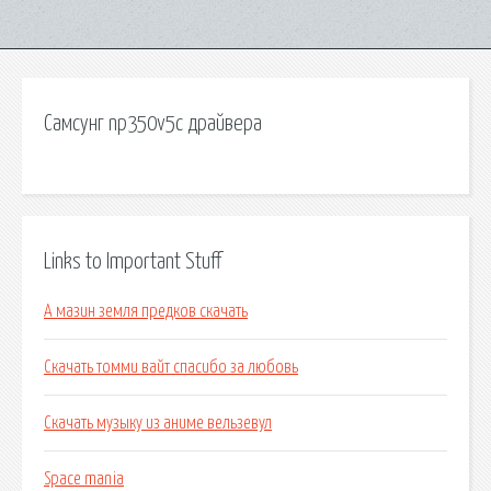
Самсунг np350v5c драйвера
Links to Important Stuff
А мазин земля предков скачать
Скачать томми вайт спасибо за любовь
Скачать музыку из аниме вельзевул
Space mania