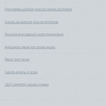
Программы шейпинг классик скачать бесплатно
Скачать на андроид читы на террарию
Природа ярославского края презентация
Аудиокнига джим рон сезоны жизни
Двери текст песни
Скачать вузеры 4 сезон
2dof симулятор своими руками