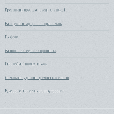
Презентація правила поведінки в школі
Наш детский сад презентация скачать
F x фото
Garmin etrex legend cx прошивка
Игра поймай птичку скачать
Скачать книгу дневник домового все части
Ryse son of rome скачать игру торрент