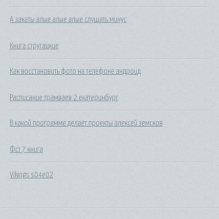
А закаты алые алые алые слушать минус
Книга стругацкие
Как восстановить фото на телефоне андроид
Расписание трамваев 2 екатеринбург
В какой программе делает проекты алексей земсков
Фст 7 книга
Vikings s04e02