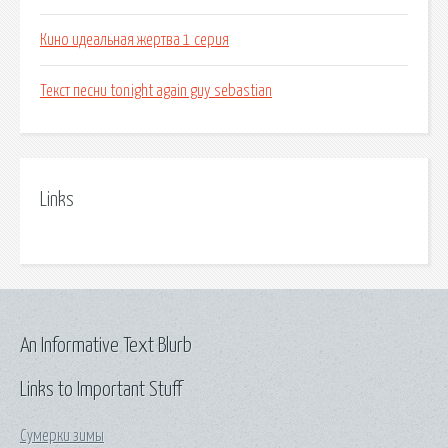
Кино идеальная жертва 1 серия
Текст песни tonight again guy sebastian
Links
An Informative Text Blurb
Links to Important Stuff
Сумерки зимы