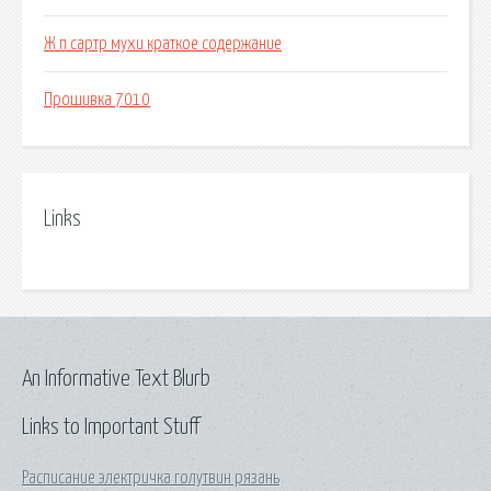
Ж п сартр мухи краткое содержание
Прошивка 7010
Links
An Informative Text Blurb
Links to Important Stuff
Расписание электричка голутвин рязань