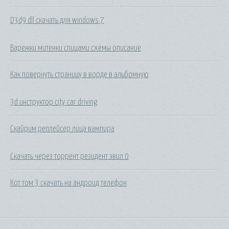
D3d9 dll скачать для windows 7
Варежки митенки спицами схемы описание
Как повернуть страницу в ворде в альбомную
3d инструктор city car driving
Скайрим реплейсер лица вампира
Скачать через торрент резидент эвил 0
Кот том 3 скачать на андроид телефон