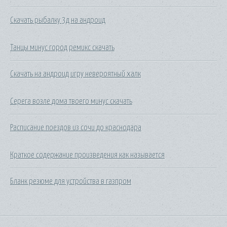
Скачать рыбалку 3д на андроид
Танцы минус город ремикс скачать
Скачать на андроид игру невероятный халк
Серега возле дома твоего минус скачать
Расписание поездов из сочи до краснодара
Краткое содержание произведения как называется
Бланк резюме для устройства в газпром