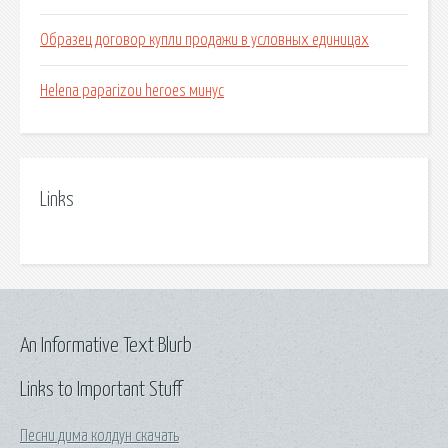
Образец договор купли продажи в условных единицах
Helena paparizou heroes минус
Links
An Informative Text Blurb
Links to Important Stuff
Песни дима колдун скачать