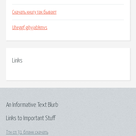
Скачать книгу так бывает
Uheggf gjhyjabkmvs
Links
An Informative Text Blurb
Links to Important Stuff
Ттн сп 31 бланк скачать