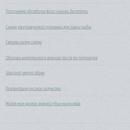
Программа обработка фото скачать бесплатно
Схема ультразвуковой приманки для ловли рыбы
Связать чалму схема
Образец комплексного анализа текста по литературе
Starpoint gemini dilogy
Презентация русское зодчество
Милая моя далеко андрей губин минусовка