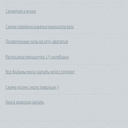
Саундтрек к кухня
Схема размагничивания кинескопа вэлс
Проверенные читы на игру аватария
Расписание маршрутки 15 челябинск
Все фильмы мира скачать через торрент
Схема крокус экспо павильон 3
Книга андроид скачать