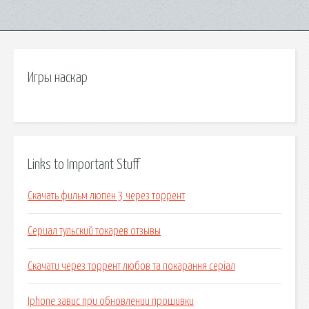
Игры наскар
Links to Important Stuff
Скачать фильм люпен 3 через торрент
Сериал тульский токарев отзывы
Скачати через торрент любов та покарання серіал
Iphone завис при обновлении прошивки