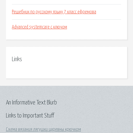
Решебник по русскому языку 7 класс ефремова
Advanced systemcare с ключом
Links
An Informative Text Blurb
Links to Important Stuff
Схема вязания лягушки царевны крючком