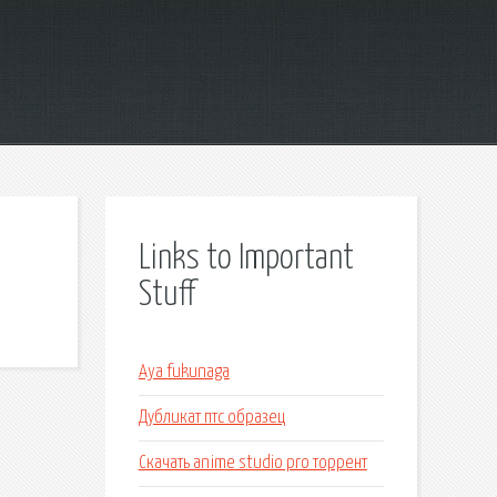
Links to Important
Stuff
Aya fukunaga
Дубликат птс образец
Скачать anime studio pro торрент