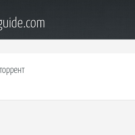
guide.com
торрент