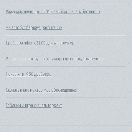
Владимир ждамиров 2015 альбом скачать бесплатно
53 автобус барнаул расписание
Драйвера nikon d3100 для windows xp
Расписание автобусов от самары до новокуйбышевска
Нокиа x rm 980 драйвера
Скачать книгу мухтар маи обесчещенная
Гоблины 2 игра скачать торрент