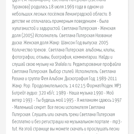
Туранова) родилась 18 июля 1969 года в одном из
небольших лесных посёлков Ленинградской области. В
детстве не отличалась примерным поведением - была
хулиганистой и задиристой. Светлана Питерская - Женская
доля (2005) Исполнитель: Светлана Питерская Название
диска: Женская доля Жанр: Шансон Год выпуска: 2005
Количество треков:. Светлана Питерская: альбомы, клипы,
фотографии, отзывы, биография, комментарии. Найди и
слушай свою музыку на Shalala.ru. Редактирование профайла
Светлана Питерская. Выбор стилей. Исполнитель: Светлана
Разина и группа Фея Альбом: Дискография Год: 1989-2011
Жанр: Pop. Продолжительность: 14:02:15 Формат/Кодек: MP3
Битрейт аудио: 320 кб/с. 1989 - Наша музыка 1990 - Мой
ветер 1993 - Ты будешь мой 1995 - Я желаниям сдаюсь 1997
- Маленький секрет. Все песни исполнителя Светлана
Питерская. Слушать или скачать треки Светлана Питерская
бесплатно и без регистрации на музыкальном портале - mp3-
tut. На этой странице вы можете скачать и прослушать песни