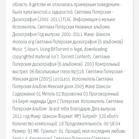
области. В детстве не отличалась примерным поведением -
была хулиганистой и задиристой. Светлана Питерская -
Дискография (2001-2011) FLAC. Информация о музыке:
Исполнитель: Светлана Питерская Название альбома:
Дискография Год выпуска: 2001-2011 Жанр: Шансон.
monova.org Светлана Питерская дискография (6 альбомов)
Music. 5 hours. Using BitTorrent is legal, downloading
copyrighted material isn't. Torrent Contents. Светлана
Питерская дискография (6 альбомов). 2003 Контрольный
выстрел. 06.Васильковые глаза.mp316. Светлана Питерская -
Женская доля (2005) LossLess. Исполнитель Светлана
Питерская Альбом Женская доля 2005 Жанр Шансон
Содержание 01.Метель 02.Воровочка 03.Приговорённый
04.Берег надежды (дуэт С.Питерская. Исполнитель: Светлана
Питерская Альбом: За всё тебя благодарю Дата выпуска:
2011 год Жанр: Шансон Формат: MP3 Битрейт: 320 кбит/с
Количество композиций: 16 Продолжительность: 00:58:04
Размер: 93 Mб. Трэклист: 01. Прощай, моя последняя любовь
(дуэт с А. Казимиром). Светлана Питерская (Светлана