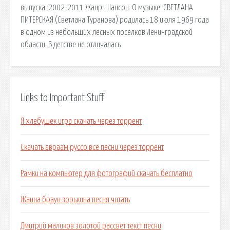
выпуска: 2002-2011 Жанр: Шансон. О музыке: СВЕТЛАНА
ПИТЕРСКАЯ (Светлана Туранова) родилась 18 июля 1969 года
в одном из небольших лесных посёлков Ленинградской
области. В детстве не отличалась.
Links to Important Stuff
Я хлебушек игра скачать через торрент
Скачать авраам руссо все песни через торрент
Рамки на компьютер для фотографий скачать бесплатно
Жанна браун зорькина песня читать
Дмитрий маликов золотой рассвет текст песни