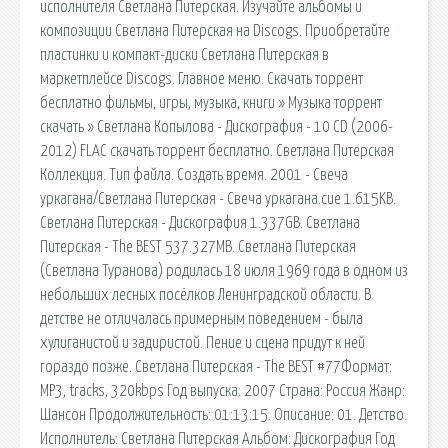
исполнителя Светлана Питерская. Изучайте альбомы и
композиции Светлана Питерская на Discogs. Приобретайте
пластинки и компакт-диски Светлана Питерская в
маркетплейсе Discogs. Главное меню. Cкачать торрент
бесплатно фильмы, игры, музыка, книги » Музыка торрент
скачать » Светлана Копылова - Дискография - 10 CD (2006-
2012) FLAC скачать торрент бесплатно. Светлана Питерская
Коллекция. Тип файла. Создать время. 2001 - Свеча
уркагана/Светлана Питерская - Свеча уркагана.cue 1.615KB.
Светлана Питерская - Дискография 1.337GB. Светлана
Питерская - The BEST 537.327MB. Светлана Питерская
(Светлана Туранова) родилась 18 июля 1969 года в одном из
небольших лесных посёлков Ленинградской области. В
детстве не отличалась примерным поведением - была
хулиганистой и задиристой. Пение и сцена придут к ней
гораздо позже. Светлана Питерская - The BEST #77Формат:
MP3, tracks, 320kbps Год выпуска: 2007 Страна: Россия Жанр:
Шансон Продолжительность: 01:13:15. Описание: 01. Детство.
Исполнитель: Светлана Питерская Альбом: Дискография Год