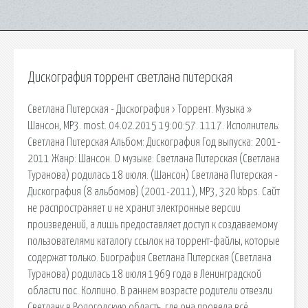
Дискография торрент светлана питерская
Светлана Питерская - Дискография › Торрент. Музыка »
Шансон, MP3. most. 04.02.2015 19:00:57. 1117. Исполнитель:
Светлана Питерская Альбом: Дискография Год выпуска: 2001-
2011 Жанр: Шансон. О музыке: Светлана Питерская (Светлана
Туранова) родилась 18 июля. (Шансон) Светлана Питерская -
Дискография (8 альбомов) (2001-2011), MP3, 320 kbps. Сайт
не распространяет и не хранит электронные версии
произведений, а лишь предоставляет доступ к создаваемому
пользователями каталогу ссылок на торрент-файлы, которые
содержат только. Биография Светлана Питерская (Светлана
Туранова) родилась 18 июля 1969 года в Ленинградской
области пос. Колпино. В раннем возрасте родители отвезли
Светлану в Вологодскую область, где она провела всё