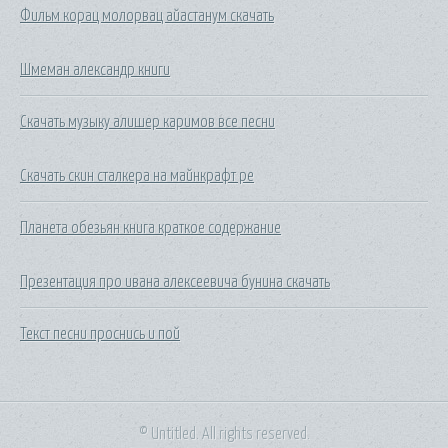
Фильм корац молорвац айастанум скачать
Шмеман александр книги
Скачать музыку алишер каримов все песни
Скачать скин сталкера на майнкрафт pe
Планета обезьян книга краткое содержание
Презентация про ивана алексеевича бунина скачать
Текст песни проснись и пой
© Untitled. All rights reserved.