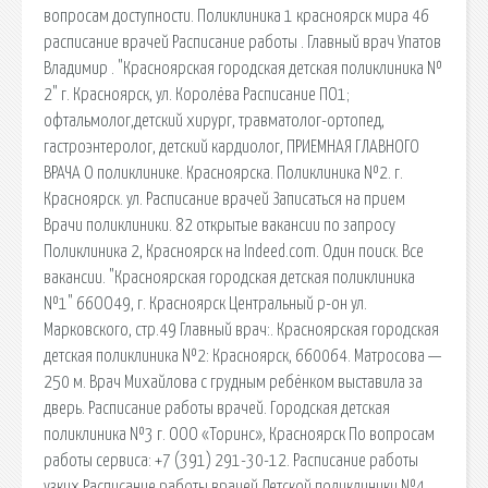
вопросам доступности. Поликлиника 1 красноярск мира 46
расписание врачей Расписание работы . Главный врач Упатов
Владимир . "Красноярская городская детская поликлиника №
2" г. Красноярск, ул. Королёва Расписание ПО1;
офтальмолог,детский хирург, травматолог-ортопед,
гастроэнтеролог, детский кардиолог, ПРИЕМНАЯ ГЛАВНОГО
ВРАЧА О поликлинике. Красноярска. Поликлиника №2. г.
Красноярск. ул. Расписание врачей Записаться на прием
Врачи поликлиники. 82 открытые вакансии по запросу
Поликлиника 2, Красноярск на Indeed.com. Один поиск. Все
вакансии. "Красноярская городская детская поликлиника
№1" 66ОО49, г. Красноярск Центральный р-он ул.
Марковского, стр.49 Главный врач:. Красноярская городская
детская поликлиника №2: Красноярск, 660064. Матросова —
250 м. Врач Михайлова с грудным ребёнком выставила за
дверь. Расписание работы врачей. Городская детская
поликлиника №3 г. ООО «Торинс», Красноярск По вопросам
работы сервиса: +7 (391) 291-30-12. Расписание работы
узких Расписание работы врачей Детской поликлиники №4