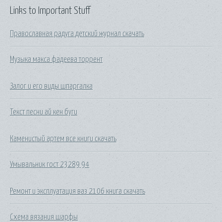
Links to Important Stuff
Православная радуга детский журнал скачать
Музыка макса фадеева торрент
Залог и его виды шпаргалка
Текст песни ай кен буги
Каменистый артем все книги скачать
Умывальник гост 23289 94
Ремонт и эксплуатация ваз 2106 книга скачать
Схема вязания шарфы